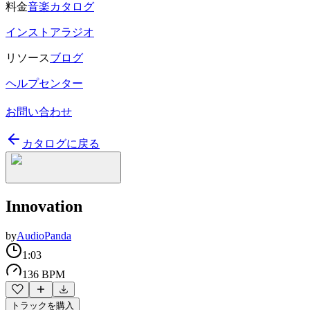
料金
音楽カタログ
インストアラジオ
リソース
ブログ
ヘルプセンター
お問い合わせ
カタログに戻る
Innovation
by
AudioPanda
1:03
136 BPM
トラックを購入