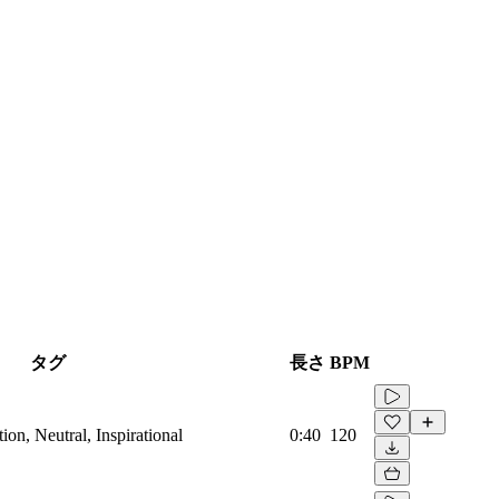
タグ
長さ
BPM
on, Neutral, Inspirational
0:40
120