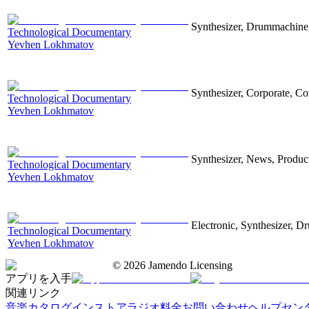
Synthesizer, Drummachine, 
Technological Documentary
Yevhen Lokhmatov
Synthesizer, Corporate, Co
Technological Documentary
Yevhen Lokhmatov
Synthesizer, News, Producti
Technological Documentary
Yevhen Lokhmatov
Electronic, Synthesizer, D
Technological Documentary
Yevhen Lokhmatov
©
2026
Jamendo Licensing
アプリを入手
関連リンク
音楽カタログ
インストアラジオ
料金
お問い合わせ
ヘルプセン