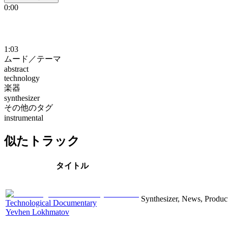
0:00
1:03
ムード／テーマ
abstract
technology
楽器
synthesizer
その他のタグ
instrumental
似たトラック
タイトル
Synthesizer, News, Producti
Technological Documentary
Yevhen Lokhmatov