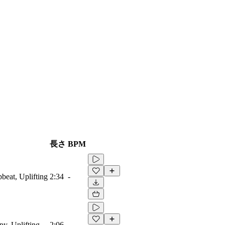
長さ
BPM
beat, Uplifting
2:34
-
py, Uplifting
2:06
-