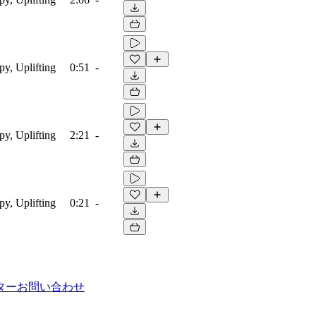
py, Uplifting
0:51
-
py, Uplifting
2:21
-
py, Uplifting
0:21
-
ター
お問い合わせ