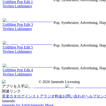
Uplifting Pop Edit 1
Yevhen Lokhmatov
Pop, Synthesizer, Advertising, Hap
Uplifting Pop Edit 3
Yevhen Lokhmatov
Pop, Synthesizer, Advertising, Hap
Uplifting Pop Edit 5
Yevhen Lokhmatov
Pop, Synthesizer, Advertising, Hap
Uplifting Pop Edit 4
Yevhen Lokhmatov
©
2026
Jamendo Licensing
アプリを入手
関連リンク
音楽カタログ
インストアラジオ
料金
お問い合わせ
ヘルプセン
Jamendo
Jamendo for Artists
Jamendo Music