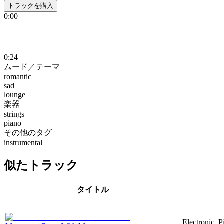
トラックを購入
0:00
0:24
ムード／テーマ
romantic
sad
lounge
楽器
strings
piano
その他のタグ
instrumental
似たトラック
タイトル
Electronic, P