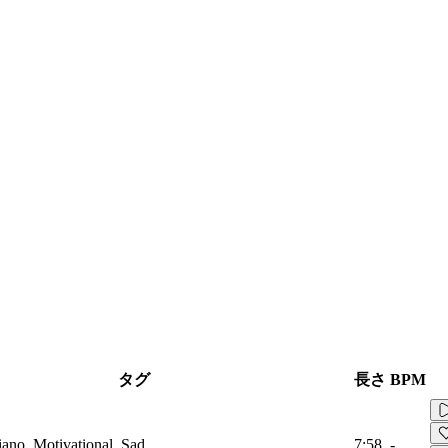
タグ
長さ
BPM
iano, Motivational, Sad
7:58
-