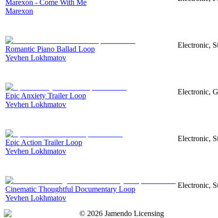
Marexon - Come With Me
Marexon
Electronic, 
Romantic Piano Ballad Loop
Yevhen Lokhmatov
Electronic, G
Epic Anxiety Trailer Loop
Yevhen Lokhmatov
Electronic, S
Epic Action Trailer Loop
Yevhen Lokhmatov
Electronic, 
Cinematic Thoughtful Documentary Loop
Yevhen Lokhmatov
©
2026
Jamendo Licensing