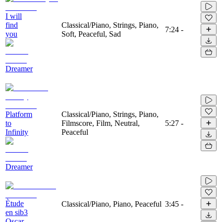
I will
find
Classical/Piano, Strings, Piano,
7:24
-
you
Soft, Peaceful, Sad
Dreamer
Platform
Classical/Piano, Strings, Piano,
to
Filmscore, Film, Neutral,
5:27
-
Infinity
Peaceful
Dreamer
Ètude
Classical/Piano, Piano, Peaceful
3:45
-
en sib3
Oscar