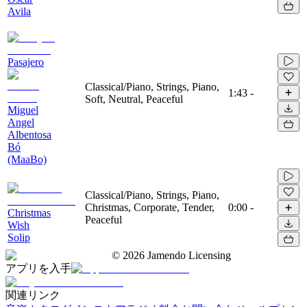
Avila
Pasajero
Classical/Piano, Strings, Piano,
1:43
-
Soft, Neutral, Peaceful
Miguel
Angel
Albentosa
Bó
(MaaBo)
Classical/Piano, Strings, Piano,
Christmas, Corporate, Tender,
0:00
-
Christmas
Peaceful
Wish
Solip
©
2026
Jamendo Licensing
アプリを入手
関連リンク