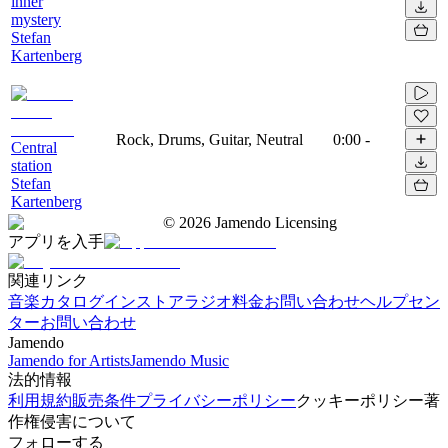
inner
mystery
Stefan
Kartenberg
Rock, Drums, Guitar, Neutral
0:00
-
Central
station
Stefan
Kartenberg
©
2026
Jamendo Licensing
アプリを入手
関連リンク
音楽カタログ
インストアラジオ
料金
お問い合わせ
ヘルプセン
ター
お問い合わせ
Jamendo
Jamendo for Artists
Jamendo Music
法的情報
利用規約
販売条件
プライバシーポリシー
クッキーポリシー
著
作権侵害について
フォローする