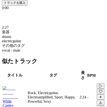
トラックを購入
0:00
2:27
楽器
drums
electricguitar
その他のタグ
vocal - male
似たトラック
長
タイトル
タグ
BPM
さ
Rock, Electricguitar,
Electroamplified, Sport, Happy,
2:24
-
White
Powerful, Sexy
Castles