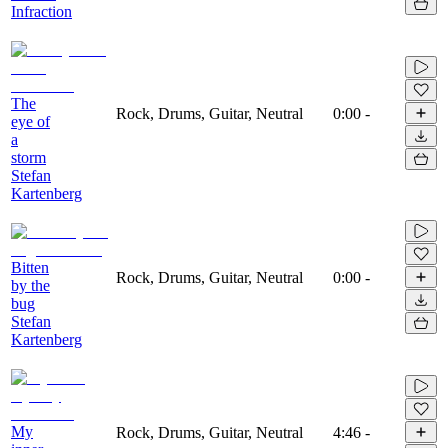
Infraction
The
Rock, Drums, Guitar, Neutral
0:00
-
eye of
a
storm
Stefan
Kartenberg
Bitten
Rock, Drums, Guitar, Neutral
0:00
-
by the
bug
Stefan
Kartenberg
My
Rock, Drums, Guitar, Neutral
4:46
-