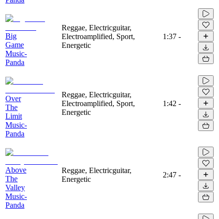
Reggae, Electricguitar,
Big
Electroamplified, Sport,
1:37
-
Game
Energetic
Music-
Panda
Reggae, Electricguitar,
Over
Electroamplified, Sport,
1:42
-
The
Energetic
Limit
Music-
Panda
Above
Reggae, Electricguitar,
2:47
-
The
Energetic
Valley
Music-
Panda