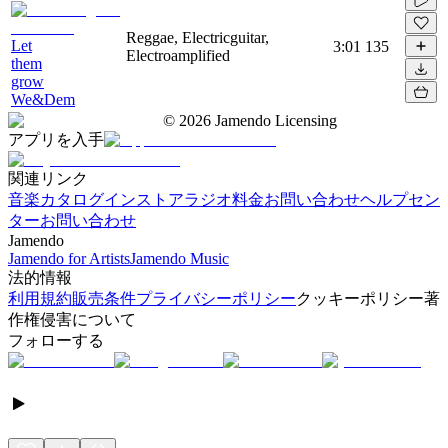
Reggae, Electricguitar,
Let
3:01
135
Electroamplified
them
grow
We&Dem
©
2026
Jamendo Licensing
アプリを入手
関連リンク
音楽カタログ
インストアラジオ
料金
お問い合わせ
ヘルプセン
ター
お問い合わせ
Jamendo
Jamendo for Artists
Jamendo Music
法的情報
利用規約
販売条件
プライバシーポリシー
クッキーポリシー
著
作権侵害について
フォローする