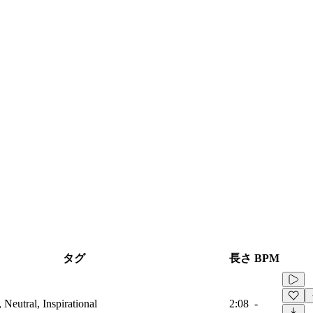
タグ
長さ
BPM
 Neutral, Inspirational
2:08
-