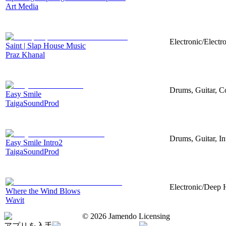
Art Media
Electronic/Electr
Saint | Slap House Music
Praz Khanal
Drums, Guitar, C
Easy Smile
TaigaSoundProd
Drums, Guitar, I
Easy Smile Intro2
TaigaSoundProd
Electronic/Deep H
Where the Wind Blows
Wavit
©
2026
Jamendo Licensing
アプリを入手