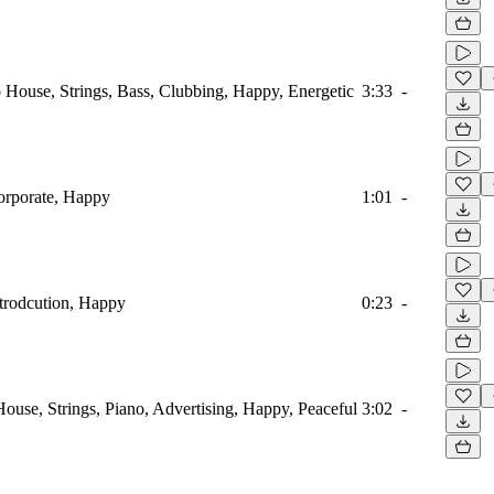
o House, Strings, Bass, Clubbing, Happy, Energetic
3:33
-
orporate, Happy
1:01
-
ntrodcution, Happy
0:23
-
ouse, Strings, Piano, Advertising, Happy, Peaceful
3:02
-