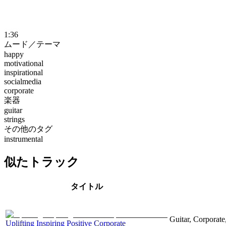
1:36
ムード／テーマ
happy
motivational
inspirational
socialmedia
corporate
楽器
guitar
strings
その他のタグ
instrumental
似たトラック
タイトル
Guitar, Corporate,
Uplifting Inspiring Positive Corporate