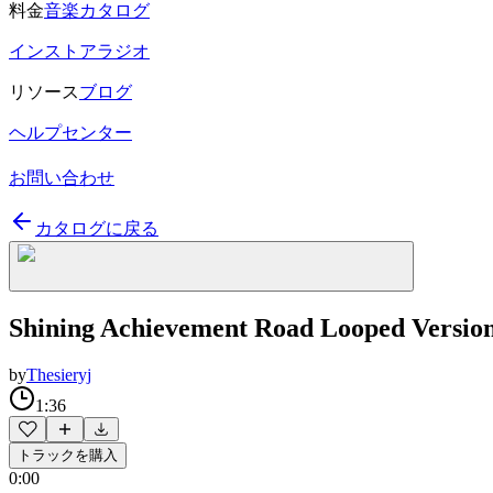
料金
音楽カタログ
インストアラジオ
リソース
ブログ
ヘルプセンター
お問い合わせ
カタログに戻る
Shining Achievement Road Looped Version
by
Thesieryj
1:36
トラックを購入
0:00