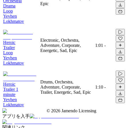
Orchestral
Epic
Drama
Loop
Yevhen
Lokhmatov
Electronic, Orchestra,
Heroic
Adventure, Corporate,
1:01
-
Trailer
Energetic, Sad, Epic
Loop
Yevhen
Lokhmatov
Drums, Orchestra,
Heroic
Adventure, Corporate,
1:10
-
Trailer 1
Trailer, Energetic, Sad, Epic
minute
Yevhen
Lokhmatov
©
2026
Jamendo Licensing
アプリを入手
関連リンク