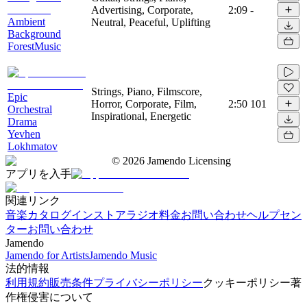
Advertising, Corporate,
2:09
-
Ambient
Neutral, Peaceful, Uplifting
Background
ForestMusic
Strings, Piano, Filmscore,
Epic
Horror, Corporate, Film,
2:50
101
Orchestral
Inspirational, Energetic
Drama
Yevhen
Lokhmatov
©
2026
Jamendo Licensing
アプリを入手
関連リンク
音楽カタログ
インストアラジオ
料金
お問い合わせ
ヘルプセン
ター
お問い合わせ
Jamendo
Jamendo for Artists
Jamendo Music
法的情報
利用規約
販売条件
プライバシーポリシー
クッキーポリシー
著
作権侵害について