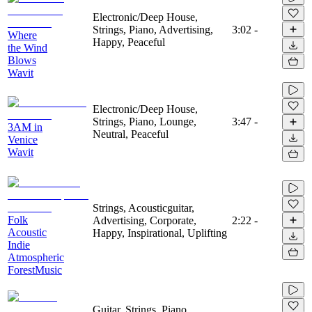
Electronic/Deep House,
Strings, Piano, Advertising,
3:02
-
Where
Happy, Peaceful
the Wind
Blows
Wavit
Electronic/Deep House,
Strings, Piano, Lounge,
3:47
-
3AM in
Neutral, Peaceful
Venice
Wavit
Strings, Acousticguitar,
Folk
Advertising, Corporate,
2:22
-
Acoustic
Happy, Inspirational, Uplifting
Indie
Atmospheric
ForestMusic
Guitar, Strings, Piano,