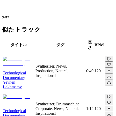
2:52
似たトラック
長
タイトル
タグ
BPM
さ
Synthesizer, News,
Production, Neutral,
0:40
120
Technological
Inspirational
Documentary
Yevhen
Lokhmatov
Synthesizer, Drummachine,
Corporate, News, Neutral,
1:12
120
Technological
Inspirational
Documentary