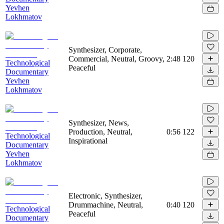
Yevhen
Lokhmatov
Synthesizer, Corporate,
Commercial, Neutral, Groovy,
2:48
120
Technological
Peaceful
Documentary
Yevhen
Lokhmatov
Synthesizer, News,
Production, Neutral,
0:56
122
Technological
Inspirational
Documentary
Yevhen
Lokhmatov
Electronic, Synthesizer,
Drummachine, Neutral,
0:40
120
Technological
Peaceful
Documentary