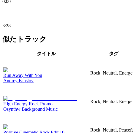
0:00
3:28
似たトラック
タイトル
タグ
Rock, Neutral, Energet
Run Away With You
Andrey Faustov
Rock, Neutral, Energet
High Energy Rock Promo
Osynthw Background Music
Rock, Neutral, Peacef
Positive Cinematic Rock Edit 10