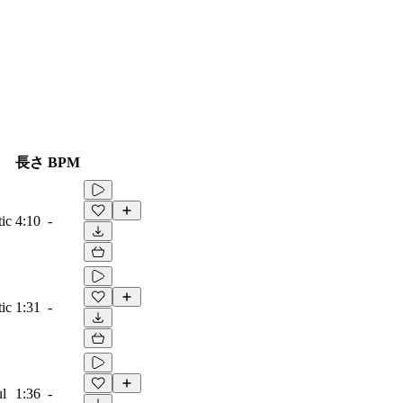
長さ
BPM
ic
4:10
-
ic
1:31
-
ul
1:36
-