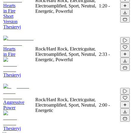
Rock/Hard Rock, Electricguitar,
Hearts
Electroamplified, Sport, Neutral,
1:20
-
in Fire
Energetic, Powerful
Short
Version
Thesieryj
Hearts
Rock/Hard Rock, Electricguitar,
in Fire
Electroamplified, Sport, Neutral,
2:33
-
Energetic, Powerful
Thesieryj
Rock/Hard Rock, Electricguitar,
Aggressive
Electroamplified, Sport, Neutral,
2:00
-
Power
Energetic
Thesieryj