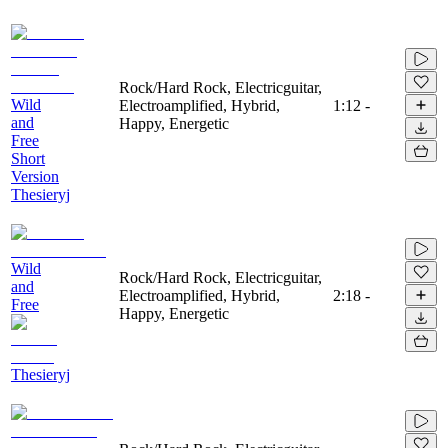
Rock/Hard Rock, Electricguitar,
Wild
Electroamplified, Hybrid,
1:12
-
and
Happy, Energetic
Free
Short
Version
Thesieryj
Wild
Rock/Hard Rock, Electricguitar,
and
Electroamplified, Hybrid,
2:18
-
Free
Happy, Energetic
Thesieryj