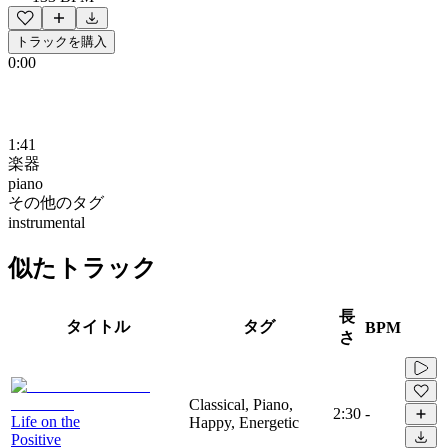
トラックを購入
0:00
1:41
楽器
piano
その他のタグ
instrumental
似たトラック
長
タイトル
タグ
BPM
さ
Classical, Piano,
2:30
-
Life on the
Happy, Energetic
Positive