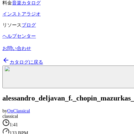
料金
音楽カタログ
インストアラジオ
リソース
ブログ
ヘルプセンター
お問い合わせ
カタログに戻る
alessandro_deljavan_f._chopin_mazurkas
by
OnClassical
classical
1:41
133 BPM