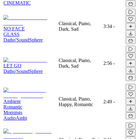
CINEMATIC
Classical, Piano,
3:34
-
NO FACE
Dark, Sad
GLASS
Datho'SoundSphere
Classical, Piano,
2:56
-
LET GO
Dark, Sad
Datho'SoundSphere
Classical, Piano,
Ambient
2:49
-
Happy, Romantic
Romantic
Mornings
AudioAmbi