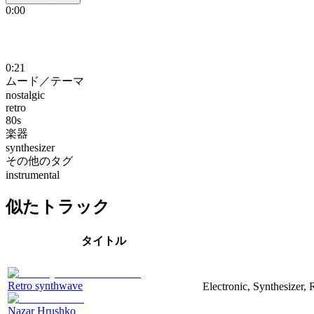
0:00
0:21
ムード／テーマ
nostalgic
retro
80s
楽器
synthesizer
その他のタグ
instrumental
似たトラック
タイトル
Retro synthwave
Electronic, Synthesizer, 
Nazar Hrushko