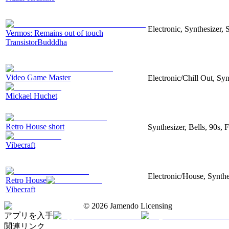
Electronic, Synthesizer, 
Vermos: Remains out of touch
TransistorBudddha
Video Game Master
Electronic/Chill Out, Syn
Mickael Huchet
Retro House short
Synthesizer, Bells, 90s, 
Vibecraft
Electronic/House, Synthe
Retro House
Vibecraft
©
2026
Jamendo Licensing
アプリを入手
関連リンク