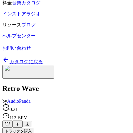
料金
音楽カタログ
インストアラジオ
リソース
ブログ
ヘルプセンター
お問い合わせ
カタログに戻る
Retro Wave
by
AudioPanda
0:21
112 BPM
トラックを購入