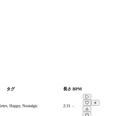
タグ
長さ
BPM
Retro, Happy, Nostalgic
2:31
-