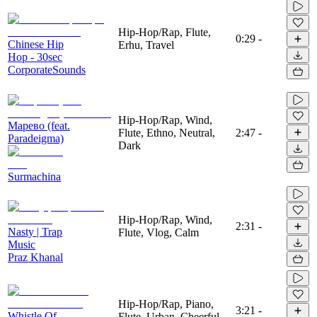
Hip-Hop/Rap, Flute,
0:29
-
Chinese Hip
Erhu, Travel
Hop - 30sec
CorporateSounds
Hip-Hop/Rap, Wind,
Марево (feat.
Flute, Ethno, Neutral,
2:47
-
Paradeigma)
Dark
Surmachina
Hip-Hop/Rap, Wind,
2:31
-
Nasty | Trap
Flute, Vlog, Calm
Music
Praz Khanal
Hip-Hop/Rap, Piano,
3:21
-
Whistle Of
Flute, Urban, Cheerful