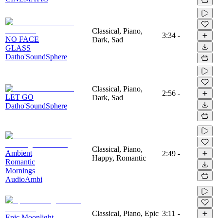
Classical, Piano,
3:34
-
NO FACE
Dark, Sad
GLASS
Datho'SoundSphere
Classical, Piano,
2:56
-
LET GO
Dark, Sad
Datho'SoundSphere
Classical, Piano,
Ambient
2:49
-
Happy, Romantic
Romantic
Mornings
AudioAmbi
Classical, Piano, Epic
3:11
-
Epic Moonlight