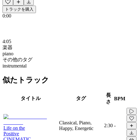
トラックを購入
0:00
4:05
楽器
piano
その他のタグ
instrumental
似たトラック
長
タイトル
タグ
BPM
さ
Classical, Piano,
2:30
-
Life on the
Happy, Energetic
Positive
CINEMATIC