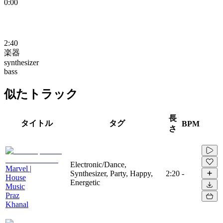
0:00
2:40
楽器
synthesizer
bass
似たトラック
長
タイトル
タグ
BPM
さ
Electronic/Dance,
Marvel |
Synthesizer, Party, Happy,
2:20
-
House
Energetic
Music
Praz
Khanal