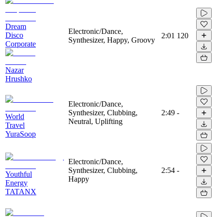
Dream
Electronic/Dance,
Disco
2:01
120
Synthesizer, Happy, Groovy
Corporate
Nazar
Hrushko
Electronic/Dance,
Synthesizer, Clubbing,
2:49
-
World
Neutral, Uplifting
Travel
YuraSoop
Electronic/Dance,
Synthesizer, Clubbing,
2:54
-
Youthful
Happy
Energy
TATANX