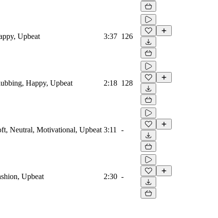
Happy, Upbeat
3:37
126
Clubbing, Happy, Upbeat
2:18
128
oft, Neutral, Motivational, Upbeat
3:11
-
Fashion, Upbeat
2:30
-