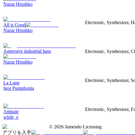
Nazar Hrushko
Electronic, Synthesizer, 
All is Good
Nazar Hrushko
Aggresive industrial bass
Electronic, Synthesizer, 
Nazar Hrushko
Electronic, Synthesizer, S
La Lune
Igor Pumphonia
Electronic, Synthesizer, 
Attitude
while_e
©
2026
Jamendo Licensing
アプリを入手