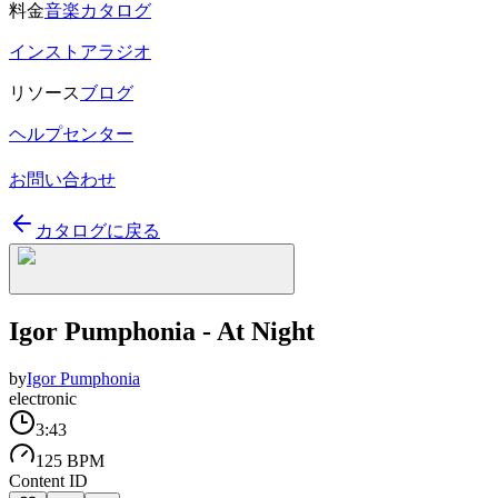
料金
音楽カタログ
インストアラジオ
リソース
ブログ
ヘルプセンター
お問い合わせ
カタログに戻る
Igor Pumphonia - At Night
by
Igor Pumphonia
electronic
3:43
125 BPM
Content ID