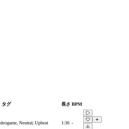
タグ
長さ
BPM
Videogame, Neutral, Upbeat
1:36
-