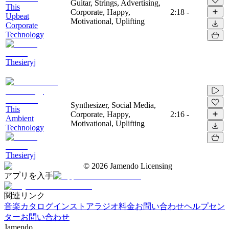
Guitar, Strings, Advertising,
This
Corporate, Happy,
2:18
-
Upbeat
Motivational, Uplifting
Corporate
Technology
Thesieryj
Synthesizer, Social Media,
This
Corporate, Happy,
2:16
-
Ambient
Motivational, Uplifting
Technology
Thesieryj
©
2026
Jamendo Licensing
アプリを入手
関連リンク
音楽カタログ
インストアラジオ
料金
お問い合わせ
ヘルプセン
ター
お問い合わせ
Jamendo