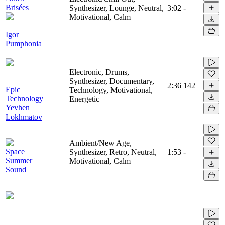
Brisées
Synthesizer, Lounge, Neutral,
3:02
-
Motivational, Calm
Igor
Pumphonia
Electronic, Drums,
Synthesizer, Documentary,
2:36
142
Epic
Technology, Motivational,
Technology
Energetic
Yevhen
Lokhmatov
Ambient/New Age,
Space
Synthesizer, Retro, Neutral,
1:53
-
Summer
Motivational, Calm
Sound