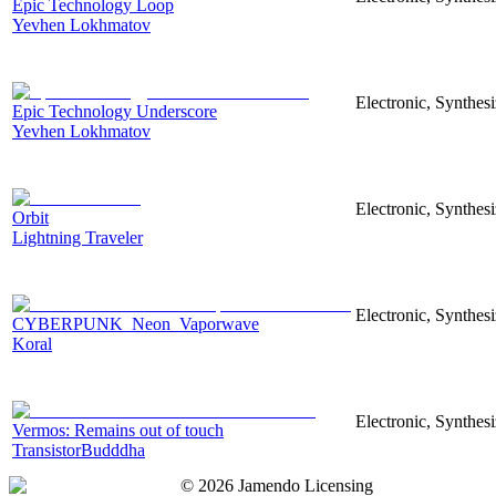
Epic Technology Loop
Yevhen Lokhmatov
Electronic, Synthes
Epic Technology Underscore
Yevhen Lokhmatov
Electronic, Synthesi
Orbit
Lightning Traveler
Electronic, Synthesi
CYBERPUNK_Neon_Vaporwave
Koral
Electronic, Synthesi
Vermos: Remains out of touch
TransistorBudddha
©
2026
Jamendo Licensing