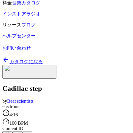
料金
音楽カタログ
インストアラジオ
リソース
ブログ
ヘルプセンター
お問い合わせ
カタログに戻る
Cadillac step
by
Beat scientists
electronic
4:16
100 BPM
Content ID