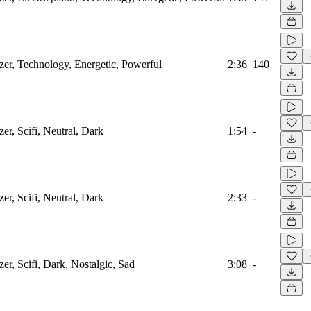
izer, Technology, Energetic, Powerful
2:36
140
zer, Scifi, Neutral, Dark
1:54
-
zer, Scifi, Neutral, Dark
2:33
-
zer, Scifi, Dark, Nostalgic, Sad
3:08
-