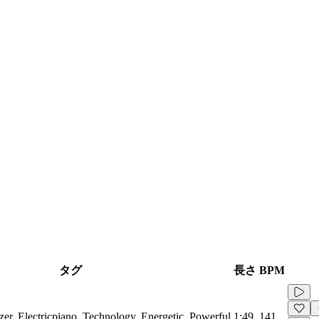
タグ
長さ
BPM
izer, Electricpiano, Technology, Energetic, Powerful
1:49
141