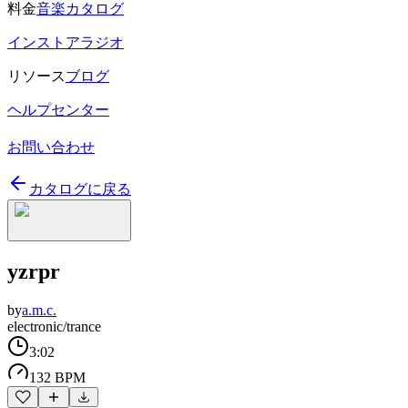
料金
音楽カタログ
インストアラジオ
リソース
ブログ
ヘルプセンター
お問い合わせ
カタログに戻る
yzrpr
by
a.m.c.
electronic/trance
3:02
132 BPM