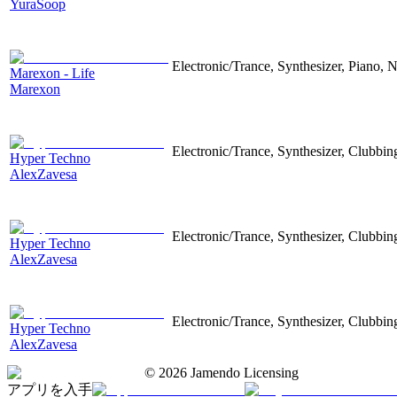
YuraSoop
Electronic/Trance, Synthesizer, Piano, N
Marexon - Life
Marexon
Electronic/Trance, Synthesizer, Clubbin
Hyper Techno
AlexZavesa
Electronic/Trance, Synthesizer, Clubbin
Hyper Techno
AlexZavesa
Electronic/Trance, Synthesizer, Clubbin
Hyper Techno
AlexZavesa
©
2026
Jamendo Licensing
アプリを入手