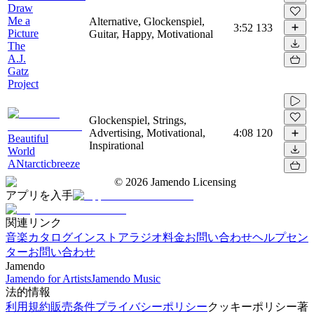
Draw
Me a
Alternative, Glockenspiel,
3:52
133
Picture
Guitar, Happy, Motivational
The
A.J.
Gatz
Project
Glockenspiel, Strings,
Advertising, Motivational,
4:08
120
Beautiful
Inspirational
World
ANtarcticbreeze
©
2026
Jamendo Licensing
アプリを入手
関連リンク
音楽カタログ
インストアラジオ
料金
お問い合わせ
ヘルプセン
ター
お問い合わせ
Jamendo
Jamendo for Artists
Jamendo Music
法的情報
利用規約
販売条件
プライバシーポリシー
クッキーポリシー
著