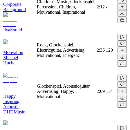
Children's Music, Glockenspiel,
Corporate
Percussion, Children,
2:12
-
Background
Motivational, Inspirational
IlyaSound
Rock, Glockenspiel,
Electricguitar, Advertising,
2:36
120
Motivation
Motivational, Energetic
Mickael
Huchet
Glockenspiel, Acousticguitar,
Advertising, Happy,
2:09
114
Happy
Motivational
Inspiring
Acoustic
DHDMusic