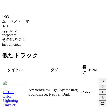
1:03
ムード／テーマ
dark
aggressive
corporate
その他のタグ
instrumental
似たトラック
長
タイトル
タグ
BPM
さ
Ambient/New Age, Synthesizer,
Distant
1:56
-
Soundscape, Neutral, Dark
Orbit
Lightning
Traveler