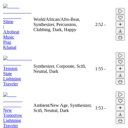
World/African/Afro-Beat,
Slime
Synthesizer, Percussion,
2:52
-
|
Clubbing, Dark, Happy
Afrobeat
Music
Praz
Khanal
Synthesizer, Corporate, Scifi,
Tension
1:55
-
Neutral, Dark
State
Lightning
Traveler
Ambient/New Age, Synthesizer,
1:53
-
New
Scifi, Neutral, Dark
Tomorrow
Lightning
Traveler