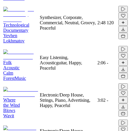
Synthesizer, Corporate,
Commercial, Neutral, Groovy,
2:48
120
Technological
Peaceful
Documentary
Yevhen
Lokhmatov
Easy Listening,
Folk
Acousticguitar, Happy,
2:06
-
Acoustic
Peaceful
Calm
ForestMusic
Electronic/Deep House,
Where
Strings, Piano, Advertising,
3:02
-
the Wind
Happy, Peaceful
Blows
Wavit
Electronic/Deep House,