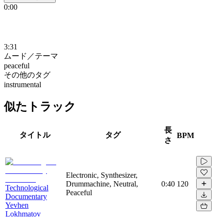
0:00
3:31
ムード／テーマ
peaceful
その他のタグ
instrumental
似たトラック
長
タイトル
タグ
BPM
さ
Electronic, Synthesizer,
Drummachine, Neutral,
0:40
120
Technological
Peaceful
Documentary
Yevhen
Lokhmatov