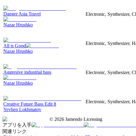
Danger Asia Travel
Electronic, Synthesizer, C
Nazar Hrushko
Electronic, Synthesizer, 
All is Good
Nazar Hrushko
Aggresive industrial bass
Electronic, Synthesizer, 
Nazar Hrushko
Electronic, Synthesizer, 
Creative Future Bass Edit 8
Yevhen Lokhmatov
©
2026
Jamendo Licensing
アプリを入手
関連リンク