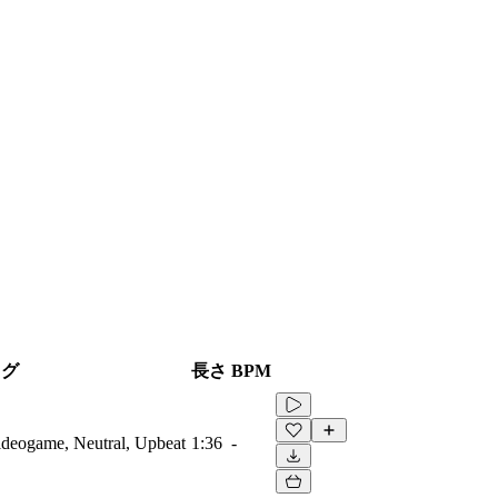
タグ
長さ
BPM
Videogame, Neutral, Upbeat
1:36
-