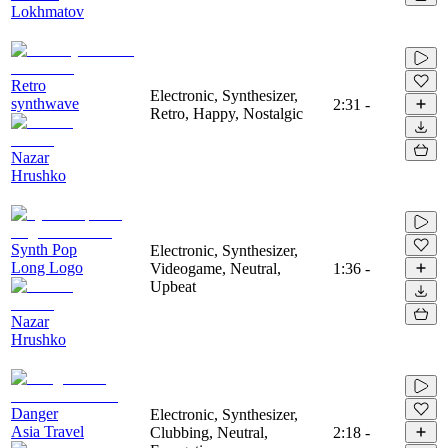
Lokhmatov
Retro
Electronic, Synthesizer,
synthwave
2:31
-
Retro, Happy, Nostalgic
Nazar
Hrushko
Synth Pop
Electronic, Synthesizer,
Long Logo
Videogame, Neutral,
1:36
-
Upbeat
Nazar
Hrushko
Danger
Electronic, Synthesizer,
Asia Travel
Clubbing, Neutral,
2:18
-