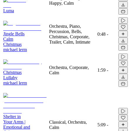
Happy, Calm
Luma
Orchestra, Piano,
Percussion, Bells,
Jingle Bells
0:48
-
Christmas, Corporate,
Calm
Trailer, Calm, Intimate
Christmas
michael lerm
Orchestra, Corporate,
1:59
-
Christmas
Calm
Lullaby
michael lerm
Shelter in
Your Arms |
Classical, Orchestra,
5:09
-
Emotional and
Calm