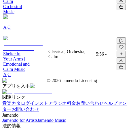
Calm
Orchestral
Music
A|C
Classical, Orchestra,
Shelter in
5:56
-
Calm
Your Arms |
Emotional and
Calm Music
A|C
©
2026
Jamendo Licensing
アプリを入手
関連リンク
音楽カタログ
インストアラジオ
料金
お問い合わせ
ヘルプセン
ター
お問い合わせ
Jamendo
Jamendo for Artists
Jamendo Music
法的情報