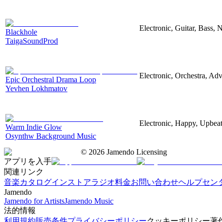
Electronic, Guitar, Bass, N
Blackhole
TaigaSoundProd
Electronic, Orchestra, Ad
Epic Orchestral Drama Loop
Yevhen Lokhmatov
Electronic, Happy, Upbea
Warm Indie Glow
Osynthw Background Music
©
2026
Jamendo Licensing
アプリを入手
関連リンク
音楽カタログ
インストアラジオ
料金
お問い合わせ
ヘルプセン
Jamendo
Jamendo for Artists
Jamendo Music
法的情報
利用規約
販売条件
プライバシーポリシー
クッキーポリシー
著