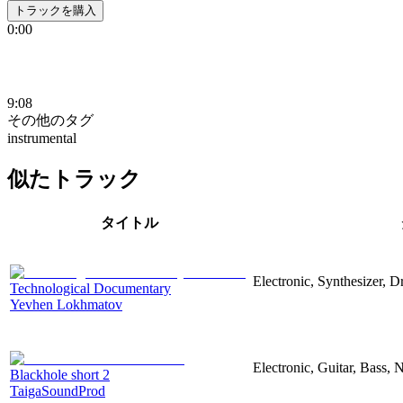
トラックを購入
0:00
9:08
その他のタグ
instrumental
似たトラック
タイトル
Electronic, Synthesizer, 
Technological Documentary
Yevhen Lokhmatov
Electronic, Guitar, Bass, N
Blackhole short 2
TaigaSoundProd