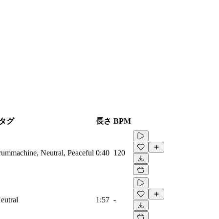
タグ
長さ
BPM
Drummachine, Neutral, Peaceful
0:40
120
eutral
1:57
-