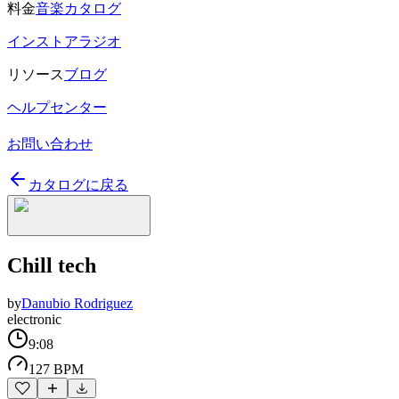
料金
音楽カタログ
インストアラジオ
リソース
ブログ
ヘルプセンター
お問い合わせ
カタログに戻る
Chill tech
by
Danubio Rodriguez
electronic
9:08
127 BPM