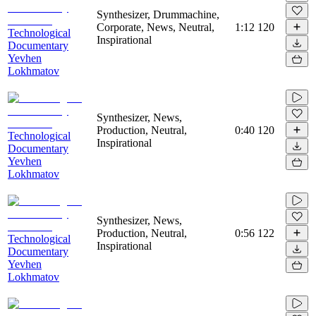
Synthesizer, Drummachine,
Corporate, News, Neutral,
1:12
120
Technological
Inspirational
Documentary
Yevhen
Lokhmatov
Synthesizer, News,
Production, Neutral,
0:40
120
Technological
Inspirational
Documentary
Yevhen
Lokhmatov
Synthesizer, News,
Production, Neutral,
0:56
122
Technological
Inspirational
Documentary
Yevhen
Lokhmatov