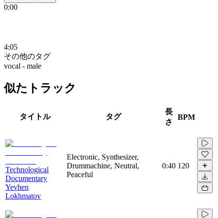
0:00
4:05
その他のタグ
vocal - male
似たトラック
長
タイトル
タグ
BPM
さ
Electronic, Synthesizer,
Drummachine, Neutral,
0:40
120
Technological
Peaceful
Documentary
Yevhen
Lokhmatov