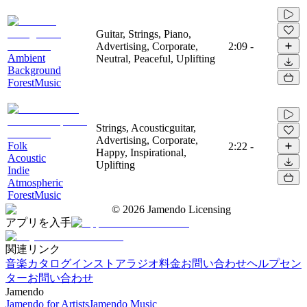
Guitar, Strings, Piano,
Advertising, Corporate,
2:09
-
Ambient
Neutral, Peaceful, Uplifting
Background
ForestMusic
Strings, Acousticguitar,
Advertising, Corporate,
Folk
2:22
-
Happy, Inspirational,
Acoustic
Uplifting
Indie
Atmospheric
ForestMusic
©
2026
Jamendo Licensing
アプリを入手
関連リンク
音楽カタログ
インストアラジオ
料金
お問い合わせ
ヘルプセン
ター
お問い合わせ
Jamendo
Jamendo for Artists
Jamendo Music