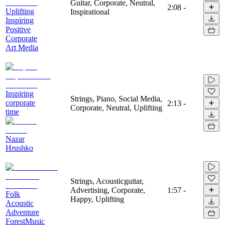
Guitar, Corporate, Neutral,
2:08
-
Uplifting
Inspirational
Inspiring
Positive
Corporate
Art Media
Inspiring
Strings, Piano, Social Media,
corporate
2:13
-
Corporate, Neutral, Uplifting
time
Nazar
Hrushko
Strings, Acousticguitar,
Advertising, Corporate,
1:57
-
Folk
Happy, Uplifting
Acoustic
Adventure
ForestMusic