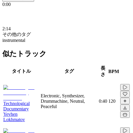
0:00
2:14
その他のタグ
instrumental
似たトラック
長
タイトル
タグ
BPM
さ
Electronic, Synthesizer,
Drummachine, Neutral,
0:40
120
Technological
Peaceful
Documentary
Yevhen
Lokhmatov