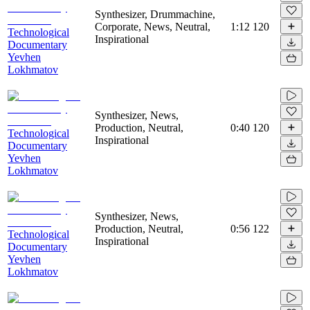
Synthesizer, Drummachine,
Corporate, News, Neutral,
1:12
120
Technological
Inspirational
Documentary
Yevhen
Lokhmatov
Synthesizer, News,
Production, Neutral,
0:40
120
Technological
Inspirational
Documentary
Yevhen
Lokhmatov
Synthesizer, News,
Production, Neutral,
0:56
122
Technological
Inspirational
Documentary
Yevhen
Lokhmatov