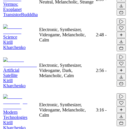
Neutral, Melancholic, Strange
Vermos:
Exoplanet
TransistorBudddha
Electronic, Synthesizer,
Videogame, Melancholic,
2:48
-
Science
Calm
Kirill
Kharchenko
Electronic, Synthesizer,
Artificial
Videogame, Dark,
2:56
-
Satellite
Melancholic, Calm
Kirill
Kharchenko
Electronic, Synthesizer,
Videogame, Melancholic,
3:16
-
Modern
Calm
Technologies
Kirill
Kharchenko