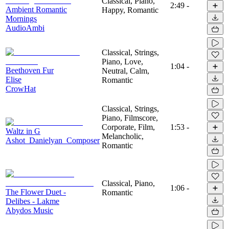
Classical, Piano,
2:49
-
Ambient Romantic
Happy, Romantic
Mornings
AudioAmbi
Classical, Strings,
Piano, Love,
1:04
-
Beethoven Fur
Neutral, Calm,
Elise
Romantic
CrowHat
Classical, Strings,
Piano, Filmscore,
Corporate, Film,
1:53
-
Waltz in G
Melancholic,
Ashot_Danielyan_Composer
Romantic
Classical, Piano,
1:06
-
The Flower Duet -
Romantic
Delibes - Lakme
Abydos Music