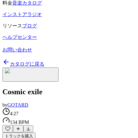
料金
音楽カタログ
インストアラジオ
リソース
ブログ
ヘルプセンター
お問い合わせ
カタログに戻る
Cosmic exile
by
GOTARD
4:27
134 BPM
トラックを購入