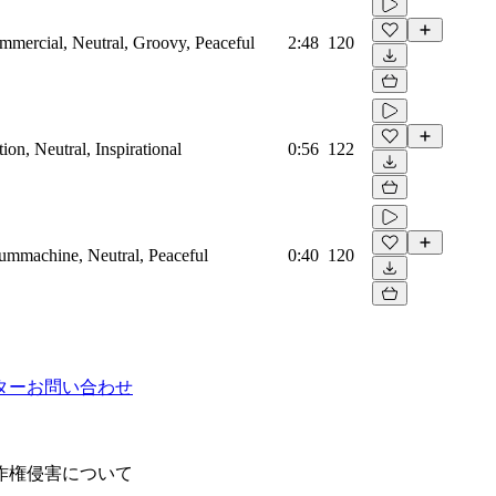
mmercial, Neutral, Groovy, Peaceful
2:48
120
on, Neutral, Inspirational
0:56
122
rummachine, Neutral, Peaceful
0:40
120
ター
お問い合わせ
作権侵害について