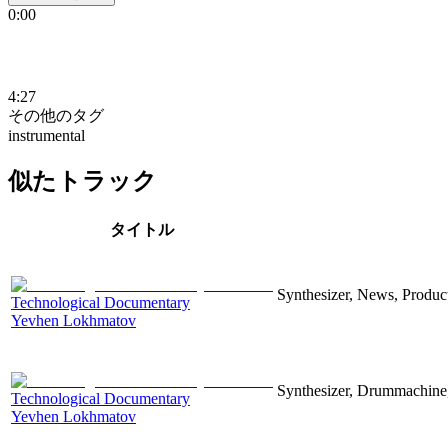
0:00
4:27
その他のタグ
instrumental
似たトラック
タイトル
Synthesizer, News, Producti
Technological Documentary
Yevhen Lokhmatov
Synthesizer, Drummachine, 
Technological Documentary
Yevhen Lokhmatov