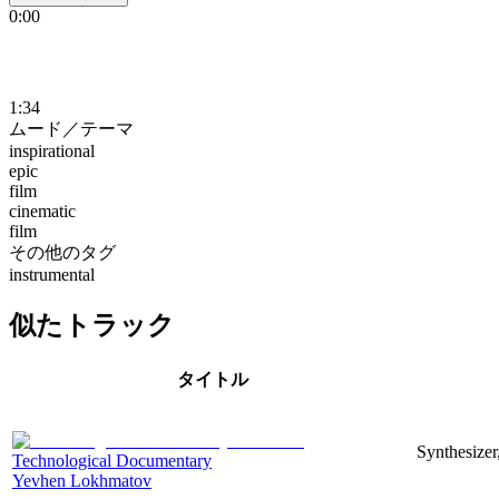
0:00
1:34
ムード／テーマ
inspirational
epic
film
cinematic
film
その他のタグ
instrumental
似たトラック
タイトル
Synthesizer
Technological Documentary
Yevhen Lokhmatov