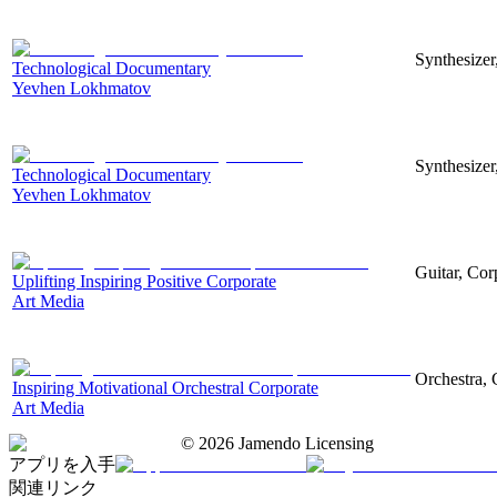
Synthesizer
Technological Documentary
Yevhen Lokhmatov
Synthesizer
Technological Documentary
Yevhen Lokhmatov
Guitar, Corp
Uplifting Inspiring Positive Corporate
Art Media
Orchestra, 
Inspiring Motivational Orchestral Corporate
Art Media
©
2026
Jamendo Licensing
アプリを入手
関連リンク