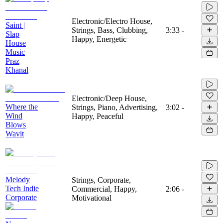
Electronic/Electro House,
Saint |
Strings, Bass, Clubbing,
3:33
-
Slap
Happy, Energetic
House
Music
Praz
Khanal
Electronic/Deep House,
Where the
Strings, Piano, Advertising,
3:02
-
Wind
Happy, Peaceful
Blows
Wavit
Melody
Strings, Corporate,
Tech Indie
Commercial, Happy,
2:06
-
Corporate
Motivational