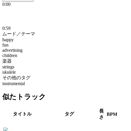
0:00
0:59
ムード／テーマ
happy
fun
advertising
children
楽器
strings
ukulele
その他のタグ
instrumental
似たトラック
長
タイトル
タグ
BPM
さ