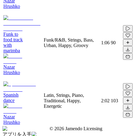
Nazar
Hrushko
Funk to
food track
Funk/R&B, Strings, Bass,
1:06
90
with
Urban, Happy, Groovy
marimba
Nazar
Hrushko
Spanish
Latin, Strings, Piano,
dance
Traditional, Happy,
2:02
103
Energetic
Nazar
Hrushko
©
2026
Jamendo Licensing
アプリを入手