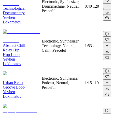
Electronic, Synthesizer,
Drummachine, Neutral,
0:40
120
Technological
Peaceful
Documentary
Yevhen
Lokhmatov
Electronic, Synthesizer,
Abstract Chill
Technology, Neutral,
1:53
-
Relax Hip
Calm, Peaceful
Hop Loop
Yevhen
Lokhmatov
Electronic, Synthesizer,
Urban Relax
Podcast, Neutral,
1:15
119
Groove Loop
Peaceful
Yevhen
Lokhmatov