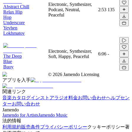
Electronic, Synthesizer,
Abstract Chill
Podcast, Neutral,
2:53
135
Relax Hip
Peaceful
Hop
Underscore
Yevhen
Lokhmatov
Electronic, Synthesizer,
6:06
-
The Deep
Soft, Happy, Peaceful
Blue
Buoy
©
2026
Jamendo Licensing
アプリを入手
関連リンク
音楽カタログ
インストアラジオ
料金
お問い合わせ
ヘルプセン
ター
お問い合わせ
Jamendo
Jamendo for Artists
Jamendo Music
法的情報
利用規約
販売条件
プライバシーポリシー
クッキーポリシー
著