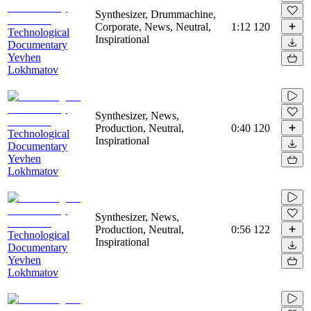
Synthesizer, Drummachine,
Corporate, News, Neutral,
1:12
120
Technological
Inspirational
Documentary
Yevhen
Lokhmatov
Synthesizer, News,
Production, Neutral,
0:40
120
Technological
Inspirational
Documentary
Yevhen
Lokhmatov
Synthesizer, News,
Production, Neutral,
0:56
122
Technological
Inspirational
Documentary
Yevhen
Lokhmatov