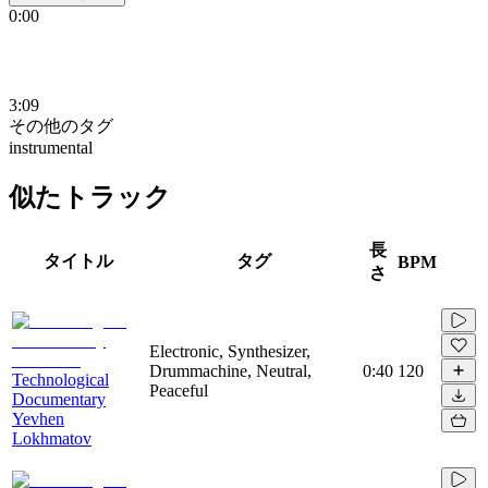
0:00
3:09
その他のタグ
instrumental
似たトラック
長
タイトル
タグ
BPM
さ
Electronic, Synthesizer,
Drummachine, Neutral,
0:40
120
Technological
Peaceful
Documentary
Yevhen
Lokhmatov