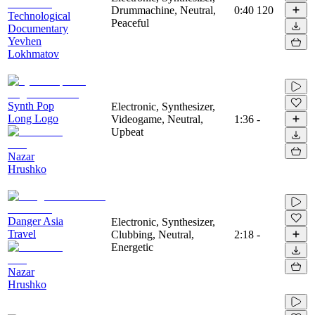
Drummachine, Neutral,
0:40
120
Technological
Peaceful
Documentary
Yevhen
Lokhmatov
Synth Pop
Electronic, Synthesizer,
Long Logo
Videogame, Neutral,
1:36
-
Upbeat
Nazar
Hrushko
Danger Asia
Electronic, Synthesizer,
Travel
Clubbing, Neutral,
2:18
-
Energetic
Nazar
Hrushko