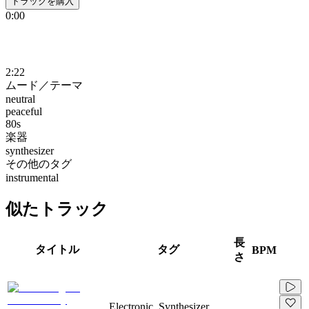
トラックを購入
0:00
2:22
ムード／テーマ
neutral
peaceful
80s
楽器
synthesizer
その他のタグ
instrumental
似たトラック
長
タイトル
タグ
BPM
さ
Electronic, Synthesizer,