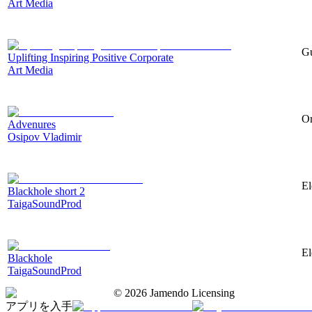
Art Media
Gu
Uplifting Inspiring Positive Corporate
Art Media
Or
Advenures
Osipov Vladimir
El
Blackhole short 2
TaigaSoundProd
El
Blackhole
TaigaSoundProd
©
2026
Jamendo Licensing
アプリを入手