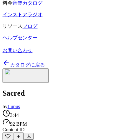
料金
音楽カタログ
インストアラジオ
リソース
ブログ
ヘルプセンター
お問い合わせ
カタログに戻る
Sacred
by
Lupus
3:44
92 BPM
Content ID