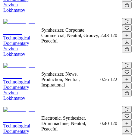
Yevhen
Lokhmatov
Synthesizer, Corporate,
Commercial, Neutral, Groovy,
2:48
120
Technological
Peaceful
Documentary
Yevhen
Lokhmatov
Synthesizer, News,
Production, Neutral,
0:56
122
Technological
Inspirational
Documentary
Yevhen
Lokhmatov
Electronic, Synthesizer,
Drummachine, Neutral,
0:40
120
Technological
Peaceful
Documentary