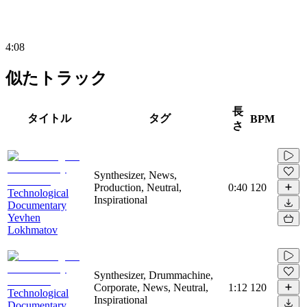
4:08
似たトラック
長
タイトル
タグ
BPM
さ
Synthesizer, News,
Production, Neutral,
0:40
120
Technological
Inspirational
Documentary
Yevhen
Lokhmatov
Synthesizer, Drummachine,
Corporate, News, Neutral,
1:12
120
Technological
Inspirational
Documentary