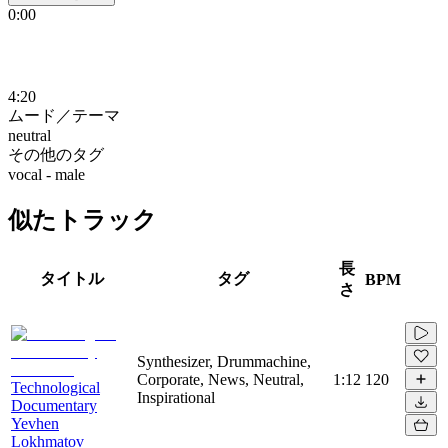
0:00
4:20
ムード／テーマ
neutral
その他のタグ
vocal - male
似たトラック
長
タイトル
タグ
BPM
さ
Synthesizer, Drummachine,
Corporate, News, Neutral,
1:12
120
Technological
Inspirational
Documentary
Yevhen
Lokhmatov