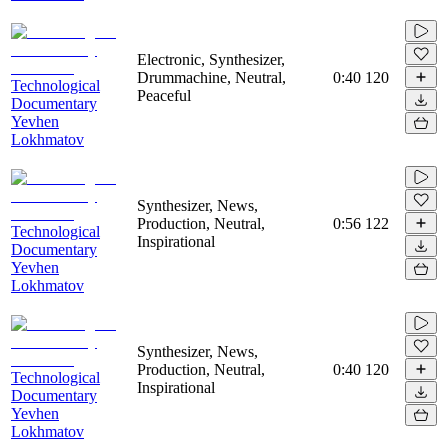
Electronic, Synthesizer,
Drummachine, Neutral,
0:40
120
Technological
Peaceful
Documentary
Yevhen
Lokhmatov
Synthesizer, News,
Production, Neutral,
0:56
122
Technological
Inspirational
Documentary
Yevhen
Lokhmatov
Synthesizer, News,
Production, Neutral,
0:40
120
Technological
Inspirational
Documentary
Yevhen
Lokhmatov