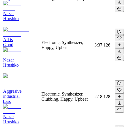
Nazar
Hrushko
All is
Electronic, Synthesizer,
Good
3:37
126
Happy, Upbeat
Nazar
Hrushko
Aggresive
Electronic, Synthesizer,
industrial
2:18
128
Clubbing, Happy, Upbeat
bass
Nazar
Hrushko