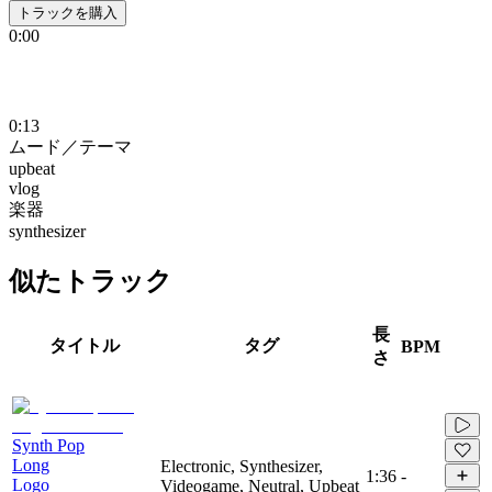
トラックを購入
0:00
0:13
ムード／テーマ
upbeat
vlog
楽器
synthesizer
似たトラック
長
タイトル
タグ
BPM
さ
Synth Pop
Long
Electronic, Synthesizer,
1:36
-
Logo
Videogame, Neutral, Upbeat