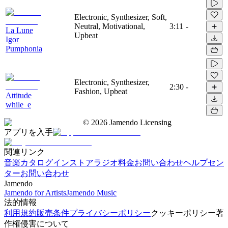
Electronic, Synthesizer, Soft,
Neutral, Motivational,
3:11
-
La Lune
Upbeat
Igor
Pumphonia
Electronic, Synthesizer,
2:30
-
Fashion, Upbeat
Attitude
while_e
©
2026
Jamendo Licensing
アプリを入手
関連リンク
音楽カタログ
インストアラジオ
料金
お問い合わせ
ヘルプセン
ター
お問い合わせ
Jamendo
Jamendo for Artists
Jamendo Music
法的情報
利用規約
販売条件
プライバシーポリシー
クッキーポリシー
著
作権侵害について