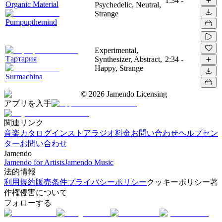
1:34
-
Organic Material
Psychedelic, Neutral,
Strange
Pumpupthemind
Experimental,
Тартария
Synthesizer, Abstract,
2:34
-
Happy, Strange
Surmachina
©
2026
Jamendo Licensing
アプリを入手
関連リンク
音楽カタログ
インストアラジオ
料金
お問い合わせ
ヘルプセン
ター
お問い合わせ
Jamendo
Jamendo for Artists
Jamendo Music
法的情報
利用規約
販売条件
プライバシーポリシー
クッキーポリシー
著
作権侵害について
フォローする