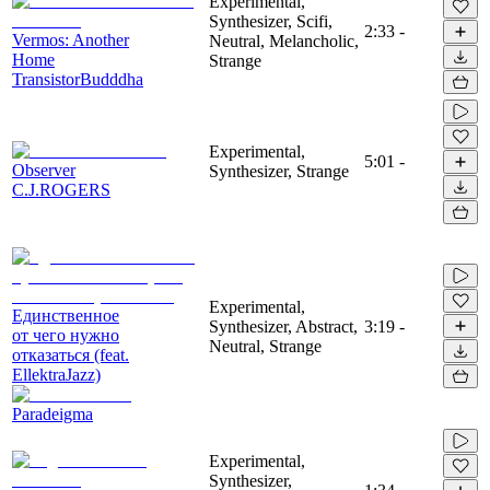
Experimental,
Synthesizer, Scifi,
2:33
-
Vermos: Another
Neutral, Melancholic,
Home
Strange
TransistorBudddha
Experimental,
5:01
-
Observer
Synthesizer, Strange
C.J.ROGERS
Experimental,
Единственное
Synthesizer, Abstract,
3:19
-
от чего нужно
Neutral, Strange
отказаться (feat.
EllektraJazz)
Paradeigma
Experimental,
Synthesizer,