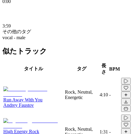
0:00
3:59
その他のタグ
vocal - male
似たトラック
長
タイトル
タグ
BPM
さ
Rock, Neutral,
4:10
-
Energetic
Run Away With You
Andrey Faustov
Rock, Neutral,
High Energy Rock
1:31
-