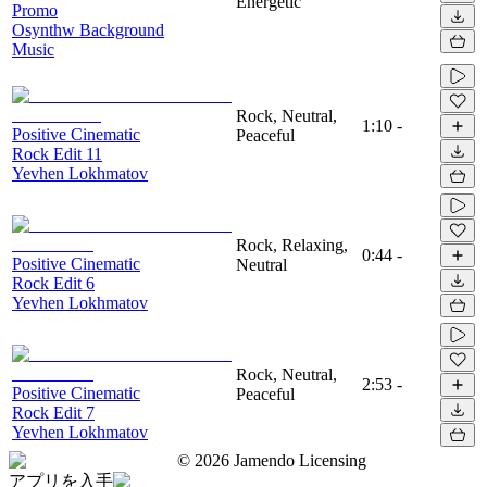
Energetic
Promo
Osynthw Background
Music
Rock, Neutral,
1:10
-
Positive Cinematic
Peaceful
Rock Edit 11
Yevhen Lokhmatov
Rock, Relaxing,
0:44
-
Positive Cinematic
Neutral
Rock Edit 6
Yevhen Lokhmatov
Rock, Neutral,
2:53
-
Positive Cinematic
Peaceful
Rock Edit 7
Yevhen Lokhmatov
©
2026
Jamendo Licensing
アプリを入手