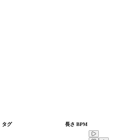
タグ
長さ
BPM