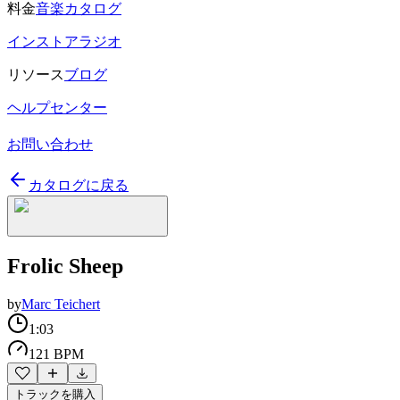
料金
音楽カタログ
インストアラジオ
リソース
ブログ
ヘルプセンター
お問い合わせ
カタログに戻る
Frolic Sheep
by
Marc Teichert
1:03
121 BPM
トラックを購入