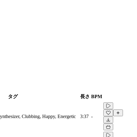
タグ
長さ
BPM
Synthesizer, Clubbing, Happy, Energetic
3:37
-