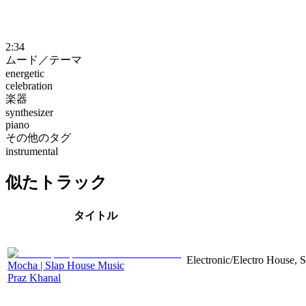
2:34
ムード／テーマ
energetic
celebration
楽器
synthesizer
piano
その他のタグ
instrumental
似たトラック
タイトル
Electronic/Electro House, 
Mocha | Slap House Music
Praz Khanal