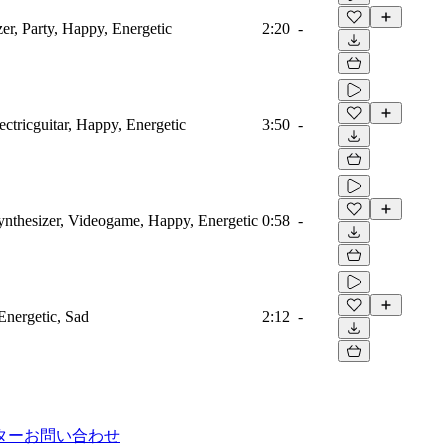
er, Party, Happy, Energetic
2:20
-
ectricguitar, Happy, Energetic
3:50
-
ynthesizer, Videogame, Happy, Energetic
0:58
-
Energetic, Sad
2:12
-
ター
お問い合わせ