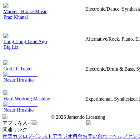
Electronic/Dance, Synthesiz
Marvel | House Music
Praz Khanal
Alternative/Rock, Piano, El
Long Long Time Ago
Big Liz
God Of Travel
Electronic/Drum & Bass, S
Nazar Hrushko
Hard Working Mashine
Experimental, Synthesizer, 
Nazar Hrushko
©
2026
Jamendo Licensing
アプリを入手
関連リンク
音楽カタログ
インストアラジオ
料金
お問い合わせ
ヘルプセン