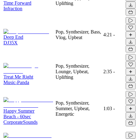
Time Forward
Uplifting
Infraction
Pop, Synthesizer, Bass,
4:21
-
Deep End
Vlog, Upbeat
DJ35X
Pop, Synthesizer,
Lounge, Upbeat,
2:35
-
Treat Me Right
Uplifting
Music-Panda
Pop, Synthesizer,
Summer, Upbeat,
1:03
-
Happy Summer
Energetic
Beach - 60sec
CorporateSounds