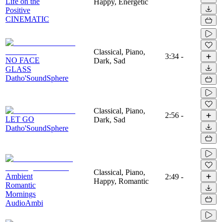
Life on the
Happy, Energetic
Positive
CINEMATIC
Classical, Piano,
3:34
-
NO FACE
Dark, Sad
GLASS
Datho'SoundSphere
Classical, Piano,
2:56
-
LET GO
Dark, Sad
Datho'SoundSphere
Classical, Piano,
Ambient
2:49
-
Happy, Romantic
Romantic
Mornings
AudioAmbi