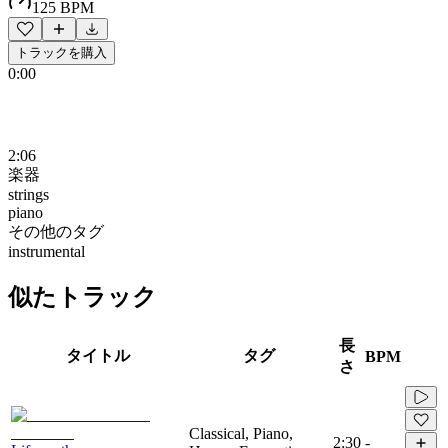
125 BPM
トラックを購入
0:00
2:06
楽器
strings
piano
その他のタグ
instrumental
似たトラック
長
タイトル
タグ
BPM
さ
Classical, Piano,
2:30
-