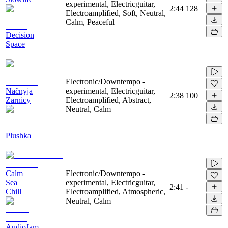
experimental, Electricguitar,
2:44
128
Electroamplified, Soft, Neutral,
Calm, Peaceful
Decision
Space
Electronic/Downtempo -
Načnyja
experimental, Electricguitar,
2:38
100
Zarnicy
Electroamplified, Abstract,
Neutral, Calm
Plushka
Calm
Electronic/Downtempo -
Sea
experimental, Electricguitar,
2:41
-
Chill
Electroamplified, Atmospheric,
Neutral, Calm
AudioJam