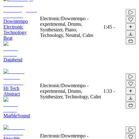
Electronic/Downtempo -
Downtempo
experimental, Drums,
Electronic
1:45
-
Synthesizer, Piano,
Technology
Technology, Neutral, Calm
Beat
Databend
Electronic/Downtempo -
Hi Tech
experimental, Drums,
1:33
-
Abstract
Synthesizer, Technology, Calm
MarbleSound
Electronic/Downtempo -
Slowlife